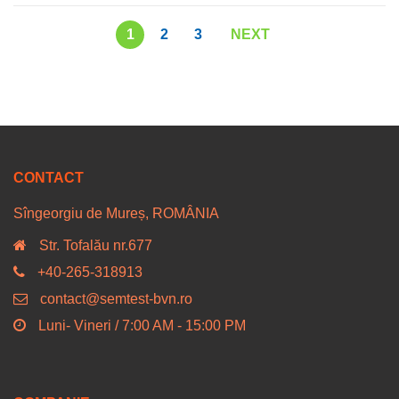
1
2
3
NEXT
CONTACT
Sîngeorgiu de Mureș, ROMÂNIA
Str. Tofalău nr.677
+40-265-318913
contact@semtest-bvn.ro
Luni- Vineri / 7:00 AM - 15:00 PM