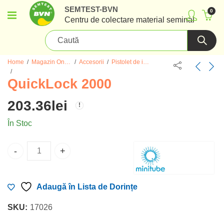
SEMTEST-BVN
0
Centru de colectare material seminal
Home
Magazin Online Material Seminal de Tauri
Accesorii
Pistolet de insamantare
QuickLock 2000
203.36
lei
În Stoc
QuickLock 2000 cantitate
Adaugă în Lista de Dorințe
SKU:
17026