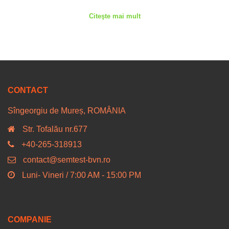
Citeşte mai mult
CONTACT
Sîngeorgiu de Mureș, ROMÂNIA
Str. Tofalău nr.677
+40-265-318913
contact@semtest-bvn.ro
Luni- Vineri / 7:00 AM - 15:00 PM
COMPANIE