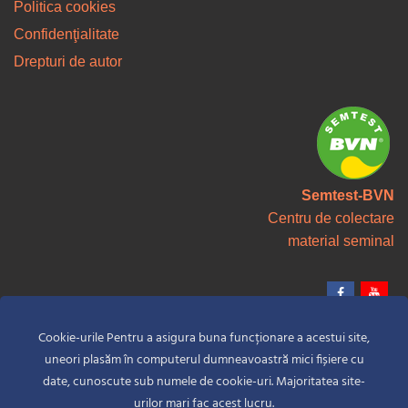
Politica cookies
Confidenţialitate
Drepturi de autor
Semtest-BVN
Centru de colectare
material seminal
Cookie-urile Pentru a asigura buna funcționare a acestui site,
uneori plasăm în computerul dumneavoastră mici fișiere cu
date, cunoscute sub numele de cookie-uri. Majoritatea site-
© Copyright 2026 S.C. SEMTEST-BVN S.A. | Toate Drepturile Rezervate.
urilor mari fac acest lucru.
CUI: RO1262093, J26-778-1991