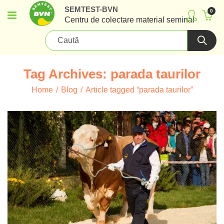
SEMTEST-BVN
0
Centru de colectare material seminal
Tag Archives: parada taurilor
Home
Blog
Article tagged “parada taurilor”