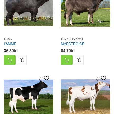
BIVOL
BRUNA-SCHWYZ
I’AMME
MAESTRO GP
36.30
lei
84.70
lei