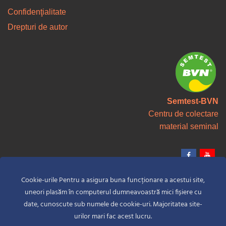
Confidenţialitate
Drepturi de autor
Semtest-BVN
Centru de colectare
material seminal
Cookie-urile Pentru a asigura buna funcționare a acestui site,
uneori plasăm în computerul dumneavoastră mici fișiere cu
date, cunoscute sub numele de cookie-uri. Majoritatea site-
© Copyright 2026 S.C. SEMTEST-BVN S.A. | Toate Drepturile Rezervate.
urilor mari fac acest lucru.
CUI: RO1262093, J26-778-1991