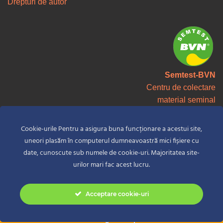
Drepturi de autor
Semtest-BVN
Centru de colectare
material seminal
Cookie-urile Pentru a asigura buna funcționare a acestui site,
uneori plasăm în computerul dumneavoastră mici fișiere cu
date, cunoscute sub numele de cookie-uri. Majoritatea site-
urilor mari fac acest lucru.
© Copyright 2026 S.C. SEMTEST-BVN S.A. | Toate Drepturile Rezervate.
CUI: RO1262093, J26-778-1991
Acceptare cookie-uri
Adaugă în coș