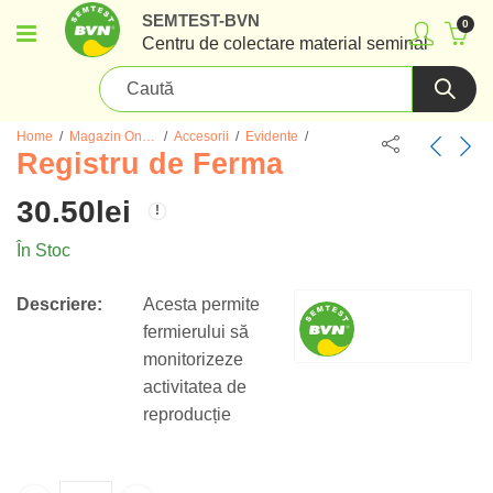
SEMTEST-BVN
0
Centru de colectare material seminal
Home
Magazin Online Material Seminal de Tauri
Accesorii
Evidente
Registru de Ferma
30.50
lei
În Stoc
Descriere:
Acesta permite
fermierului să
monitorizeze
activitatea de
reproducție