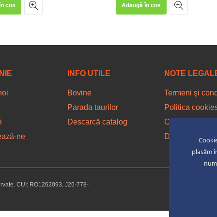
în coș
Adaugă în coș
NIE
INFO UTILE
NOTE LEGAL
noi
Bovine
Termeni şi condi
Parada taurilor
Politica cookie
i
Descarcă catalog
Confidenţialita
ează-ne
Drepturi de aut
Cookie
plasăm î
nume
ervate. CUI: RO1262093, J26-778-