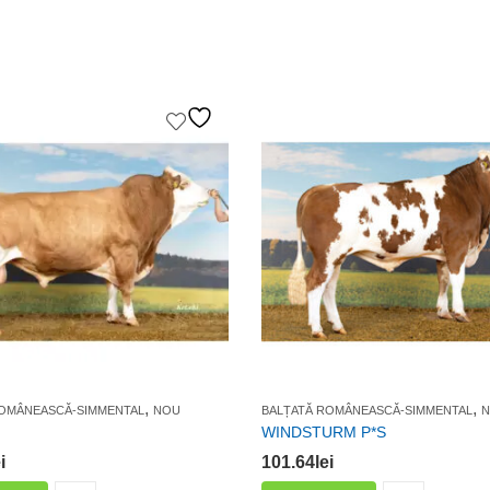
,
,
ROMÂNEASCĂ-SIMMENTAL
NOU
BALȚATĂ ROMÂNEASCĂ-SIMMENTAL
WINDSTURM P*S
i
101.64
lei