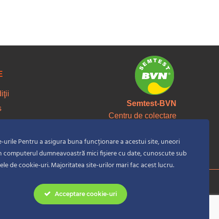
E
ţii
Semtest-BVN
s
Centru de colectare
te
material seminal
or
-urile Pentru a asigura buna funcționare a acestui site, uneori
n computerul dumneavoastră mici fișiere cu date, cunoscute sub
le de cookie-uri. Majoritatea site-urilor mari fac acest lucru.
Acceptare cookie-uri