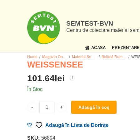
SEMTEST-BVN
Centru de colectare material sem
ACASA
PREZENTARE
Home
Magazin Online Material Seminal de Tauri
Material Seminal Tauri
Balțată Românească-Simmental
WEI
WEISSENSEE
101.64
lei
În Stoc
Adaugă în coș
WEISSENSEE cantitate
Adaugă în Lista de Dorințe
SKU:
56894