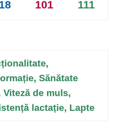
18
101
111
ționalitate,
ormație, Sănătate
, Viteză de muls,
istență lactație, Lapte