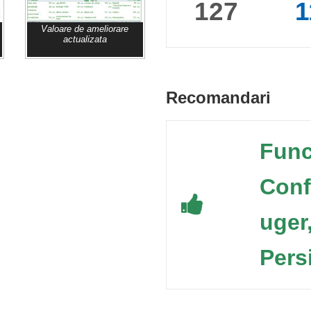
127
1
Valoare de ameliorare
actualizata
Recomandari
Func
Conf
uger
Pers