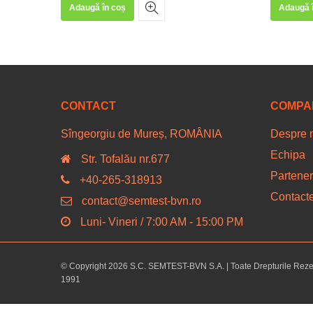
Adaugă în coș
Adaugă 
CONTACT
COMPA
Sîngeorgiu de Mureș, ROMÂNIA
Despre 
Echipa
Str. Tofalău nr.677
Partener
+40-265-318913
Contact
contact@semtest-bvn.ro
Luni- Vineri / 7:00 AM - 15:00 PM
© Copyright 2026 S.C. SEMTEST-BVN S.A. | Toate Drepturile Rez
1991